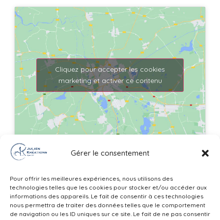
Cliquez pour accepter les cookies
marketing et activer ce contenu
Gérer le consentement
Itinéraire
Pour offrir les meilleures expériences, nous utilisons des
technologies telles que les cookies pour stocker et/ou accéder aux
Contactez-nous
Horaires
informations des appareils. Le fait de consentir à ces technologies
451 cours de la Libération –
Du lundi au samedi : 8h00 –
nous permettra de traiter des données telles que le comportement
33400 Talence
12h30 / 14h – 19h
de navigation ou les ID uniques sur ce site. Le fait de ne pas consentir
Mentions légales
|
Politique de